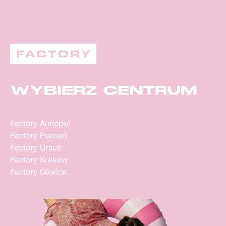
WYBIERZ CENTRUM
Factory Annopol
Factory Poznań
Factory Ursus
Factory Kraków
Factory Gliwice